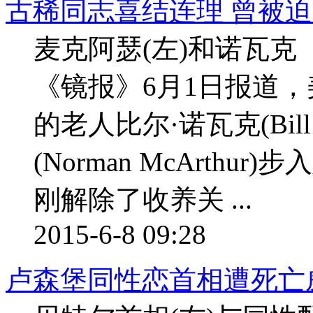
古稀同志喜结连理 曾被迫当
麦克阿瑟(左)和诺瓦
《镜报》6月1日报道，
的老人比尔·诺瓦克(Bill
(Norman McArth
刚解除了收养关 ...
2015-6-8 09:28
卢森堡同性恋首相遭死亡威