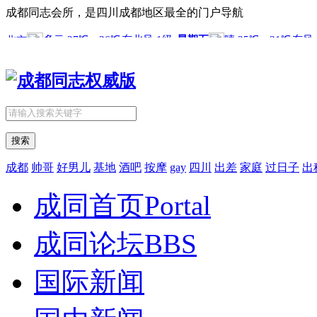
成都同志会所，是四川成都地区最全的门户导航
搜索
成都
帅哥
好男儿
基地
酒吧
按摩
gay
四川
出差
家庭
过日子
出
成同首页
Portal
成同论坛
BBS
国际新闻