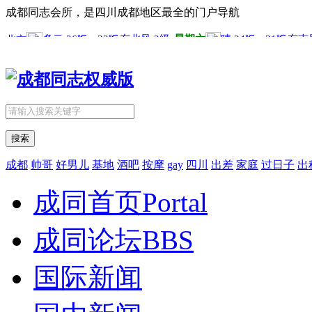
成都同志会所，是四川成都地区最全的门户导航
搜索
成都
帅哥
好男儿
基地
酒吧
按摩
gay
四川
出差
家庭
过日子
出
成同首页
Portal
成同论坛
BBS
国际新闻