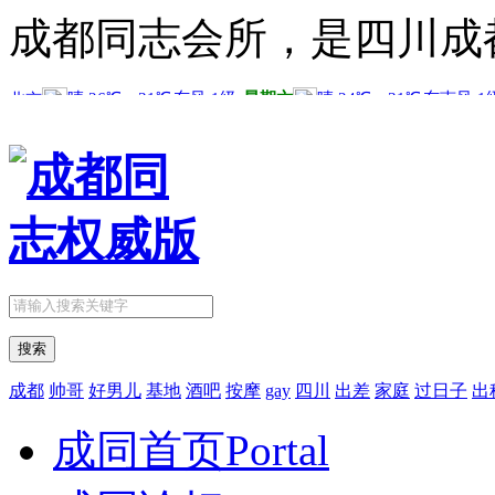
成都同志会所，是四川成
搜索
成都
帅哥
好男儿
基地
酒吧
按摩
gay
四川
出差
家庭
过日子
出
成同首页
Portal