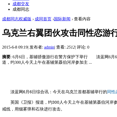
成都交友
成都同志
成都同志权威版
›
成同首页
›
国际新闻
›
查看内容
乌克兰右翼团伙攻击同性恋游行
2015-6-8 09:19
|
发布者:
admin
|
查看:
2512
|
评论: 0
摘要
: 6月6日，基辅骄傲游行在警方保护下举行 淡蓝网
道，约300人今天上午在基辅第聂伯河岸参加主 ...
淡蓝网6月6日综合讯：今天在乌克兰首都基辅举行的
同性
英国《卫报》报道，约300人今天上午在基辅第聂伯河岸参
戒线，用烟雾弹和石块进行攻击。