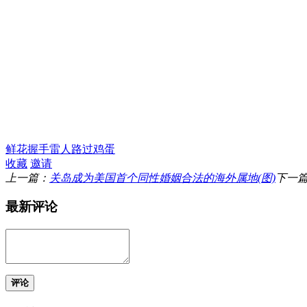
鲜花
握手
雷人
路过
鸡蛋
收藏
邀请
上一篇：
关岛成为美国首个同性婚姻合法的海外属地(图)
下一
最新评论
评论