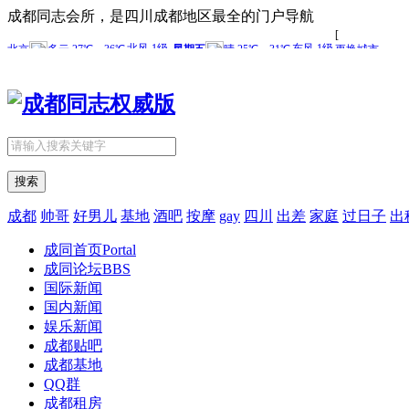
成都同志会所，是四川成都地区最全的门户导航
搜索
成都
帅哥
好男儿
基地
酒吧
按摩
gay
四川
出差
家庭
过日子
出
成同首页
Portal
成同论坛
BBS
国际新闻
国内新闻
娱乐新闻
成都贴吧
成都基地
QQ群
成都租房