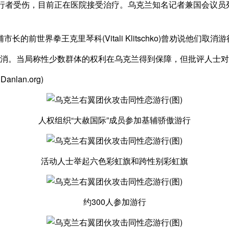
，目前正在医院接受治疗。乌克兰知名记者兼国会议员列什先科(Se
世界拳王克里琴科(Vitali Klitschko)曾劝说他们取
取消。当局称性少数群体的权利在乌克兰得到保障，但批评人士对
an.org)
人权组织“大赦国际”成员参加基辅骄傲游行
活动人士举起六色彩虹旗和跨性别彩虹旗
约300人参加游行